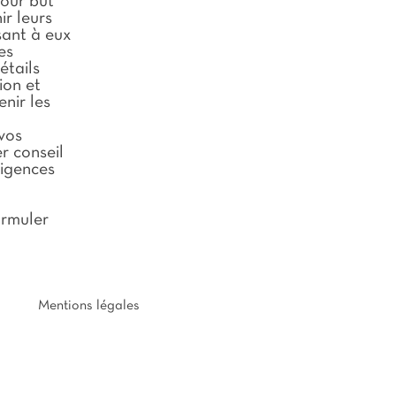
pour but
ir leurs
sant à eux
es
étails
ion et
enir les
vos
r conseil
xigences
ormuler
Mentions légales