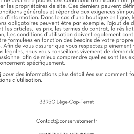
 ne peut être publié. Les conditions d'utilisation ont 
r les propriétaires de site. Ces derniers peuvent défin
onditions générales et répondre aux exigences s’impo
e d’information. Dans le cas d’une boutique en ligne, l
ons obligatoires peuvent être par exemple, l’ajout de d
 les articles, les prix, les termes du contrat, la résiliat
on, Les conditions d’utilisation doivent également cont
 être formulées en fonction des besoins de votre propre
e. Afin de vous assurer que vous respectez pleinement 
ns légales, nous vous conseillons vivement de demande
essionnel afin de mieux comprendre quelles sont les e
concernent spécifiquement.
i
pour des informations plus détaillées sur comment f
ions d’utilisation.
33950 Lège-Cap-Ferret
Contact@conservetamer.fr