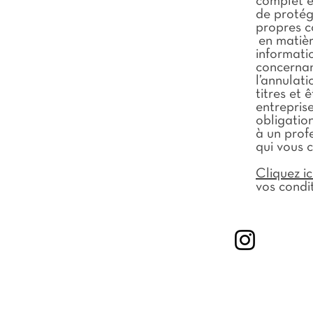
complet et
de protége
propres c
en matièr
informati
concernant
l’annulati
titres et
entrepris
obligatio
à un prof
qui vous 
Cliquez ic
vos condit