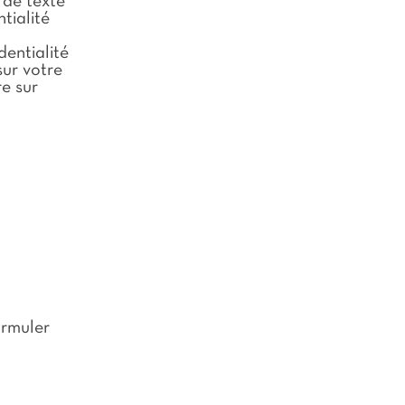
 de texte
tialité
dentialité
sur votre
re sur
ormuler