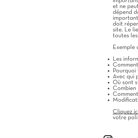
important
et ne peut
dépend des
important 
doit répe
site. Le l
toutes les
Exemple d
Les infor
Comment v
Pourquoi v
Avec qui 
Où sont s
Combien d
Comment v
Modificati
Cliquez ic
votre poli