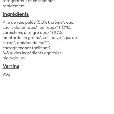
réfrigérateur et consommer
rapidement.
Ingrédients
Aile de raie pelée (50%), crème*, eau,
coulis de tomates*, poireaux* (10%),
cornichons à l’aigre doux* (10%),
moutarde en grains*, sel, poivre*, jus de
citron*, amidon de maïs*,
carraghénanes (gélifiant).
*49% des ingrédients agricoles
biologiques
Verrine
90g
DLC
4 ans
Allergènes
Lait
Moutarde