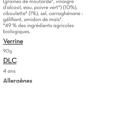
(graines de moutarde*, vinaigre
d'alcool, eau, poivre vert*) (10%),
ciboulette* (1%), sel, carraghénane :
gélifiant, amidon de maïs*.
*49 % des ingrédients agricoles
biologiques.
Verrine
90g
DLC
4 ans
Allergènes
Lait
Moutarde
Poisson
Sulfites
Valeurs nutritionnelles
Energie : 769 KJ (185Kcal)
Matières grasses : 14g (dont acides gras