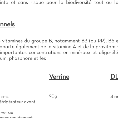
nte et sans risque pour la biodiversité tout au l
onnels
e vitamines du groupe B, notamment B3 (ou PP), B6 e
 apporte également de la vitamine A et de la provitami
’importantes concentrations en minéraux et oligo-él
um, phosphore et fer.
Verrine
D
 sec.
90g
4 a
réfrigérateur avant
rver au
ommer rapidement.