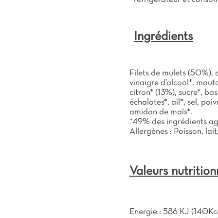
Ingrédients
Filets de mulets (50%), 
vinaigre d’alcool*, mout
citron* (13%), sucre*, basi
échalotes*, ail*, sel, poi
amidon de maïs*.
*49% des ingrédients ag
Allergènes : Poisson, lai
Valeurs nutrition
Energie : 586 KJ (140Kca