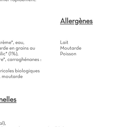
Allergènes
crème*, eau,
Lait
arde en grains au
Moutarde
lic* (1%),
Poisson
vre*, carraghénanes :
ricoles biologiques
t, moutarde
nelles
l),