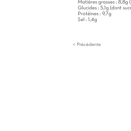
Matières grasses : 8,8g (
Glucides : 5,1g (dont sucr
Protéines : 9,7g
Sel : 1,4g
< Précédente