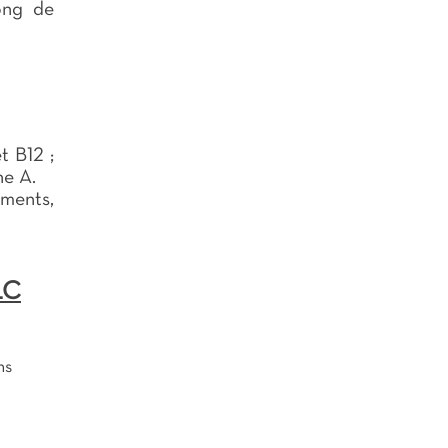
ong de
t B12 ;
ne A.
éments,
LC
ns