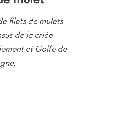
 de mulet
e filets de mulets
ssus de la criée
lement et Golfe de
gne.