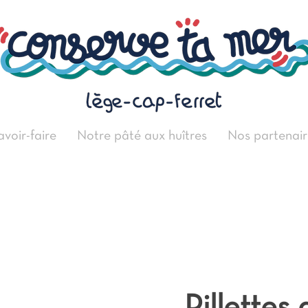
avoir-faire
Notre pâté aux huîtres
Nos partenair