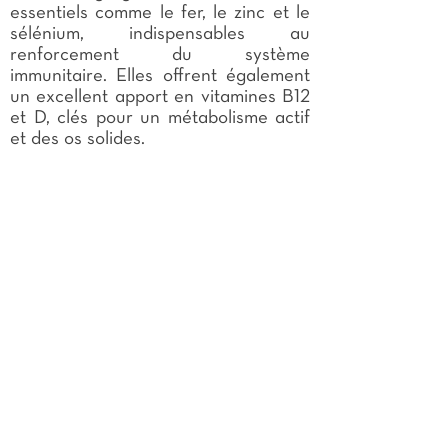
essentiels comme le fer, le zinc et le
sélénium, indispensables au
renforcement du système
immunitaire. Elles offrent également
un excellent apport en vitamines B12
et D, clés pour un métabolisme actif
et des os solides.
Un fruit de mer aussi bon pour le
corps que pour les papilles.
Conservation
Dans un endroit frais et sec. Veillez à les
placer au réfrigérateur avant leur
dégustation. Après ouverture, conserver
au réfrigérateur et consommer
rapidement.
Verrine
90g
DLC