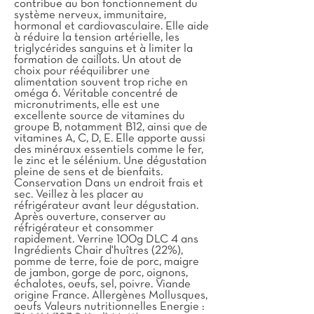
contribue au bon fonctionnement du
système nerveux, immunitaire,
hormonal et cardiovasculaire. Elle aide
à réduire la tension artérielle, les
triglycérides sanguins et à limiter la
formation de caillots. Un atout de
choix pour rééquilibrer une
alimentation souvent trop riche en
oméga 6. Véritable concentré de
micronutriments, elle est une
excellente source de vitamines du
groupe B, notamment B12, ainsi que de
vitamines A, C, D, E. Elle apporte aussi
des minéraux essentiels comme le fer,
le zinc et le sélénium. Une dégustation
pleine de sens et de bienfaits.
Conservation Dans un endroit frais et
sec. Veillez à les placer au
réfrigérateur avant leur dégustation.
Après ouverture, conserver au
réfrigérateur et consommer
rapidement. Verrine 100g DLC 4 ans
Ingrédients Chair d'huîtres (22%),
pomme de terre, foie de porc, maigre
de jambon, gorge de porc, oignons,
échalotes, oeufs, sel, poivre. Viande
origine France. Allergènes Mollusques,
oeufs Valeurs nutritionnelles Energie :