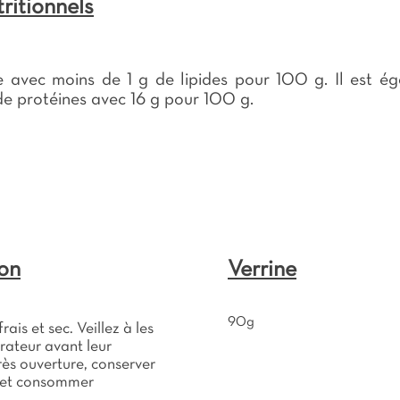
Glucides : 4,7g (dont sucres : 1,3g)
ritionnels
Protéines : 12,1g Sel : 1,5g
e avec moins de 1 g de lipides pour 100 g. Il est é
e protéines avec 16 g pour 100 g.
on
Verrine
90g
ais et sec. Veillez à les
érateur avant leur
ès ouverture, conserver
r et consommer