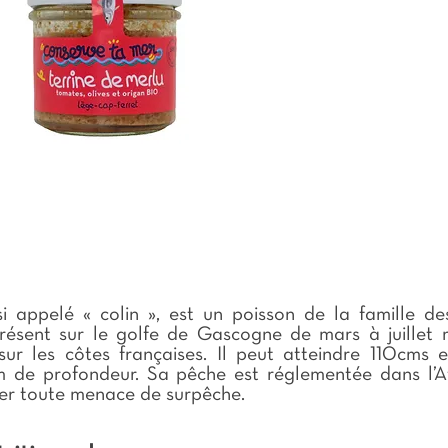
Véritable concentré de
micronutriments, elle est une
excellente source de vitamines du
groupe B, notamment B12, ainsi que
de vitamines A, C, D, E. Elle apporte
aussi des minéraux essentiels comme
le fer, le zinc et le sélénium. Une
dégustation pleine de sens et de
bienfaits. Conservation Dans un
endroit frais et sec. Veillez à les
placer au réfrigérateur avant leur
dégustation. Après ouverture,
conserver au réfrigérateur et
consommer rapidement. Verrine
100g DLC 4 ans Ingrédients Chair
d'huîtres (22%), pomme de terre, foie
i appelé « colin », est un poisson de la famille des
de porc, maigre de jambon, gorge de
présent sur le golfe de Gascogne de mars à juillet 
porc, oignons, échalotes, oeufs, sel,
sur les côtes françaises. Il peut atteindre 110cms e
poivre. Viande origine France.
 de profondeur. Sa pêche est réglementée dans l’A
Allergènes Mollusques, oeufs Valeurs
er toute menace de surpêche.
nutritionnelles Energie : 764 KJ
(183,8 Kcal) Matières grasses : 13,1g
(dont acides gras saturés : 4,6g)