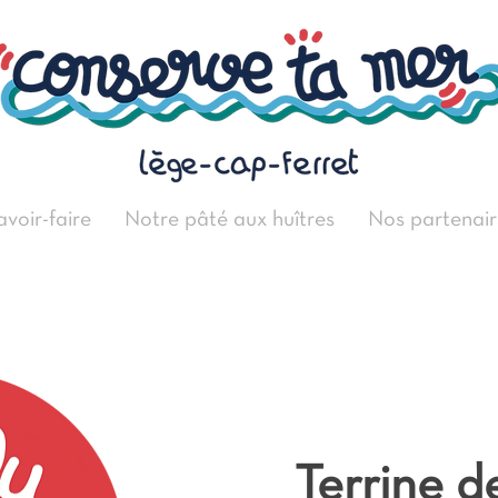
avoir-faire
Notre pâté aux huîtres
Nos partenair
Terrine d