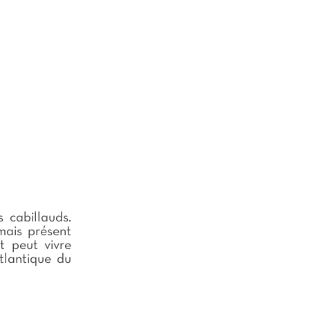
 cabillauds.
mais présent
t peut vivre
tlantique du