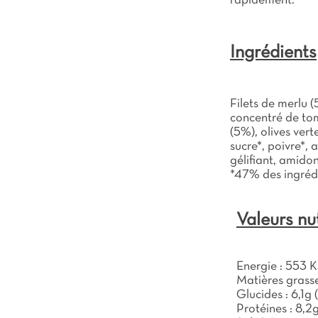
rapidement.
Ingrédients
Filets de merlu (
concentré de tom
(5%), olives vert
sucre*, poivre*, a
gélifiant, amido
*47% des ingrédi
Valeurs nut
Energie : 553 K
Matières grasse
Glucides : 6,1g 
Protéines : 8,2