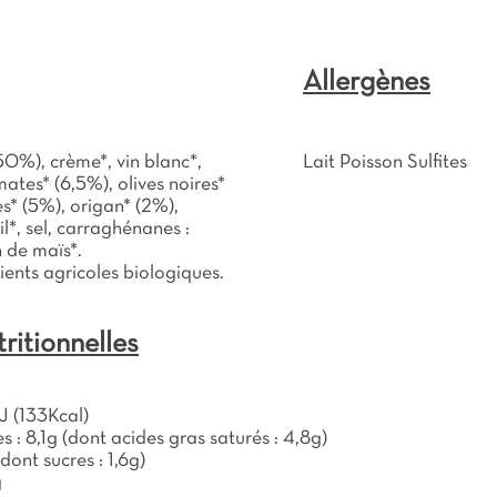
Allergènes
50%), crème*, vin blanc*,
Lait Poisson Sulfites
ates* (6,5%), olives noires*
es* (5%), origan* (2%),
il*, sel, carraghénanes :
n de maïs*.
ents agricoles biologiques.
ritionnelles
J (133Kcal)
s : 8,1g (dont acides gras saturés : 4,8g)
(dont sucres : 1,6g)
g