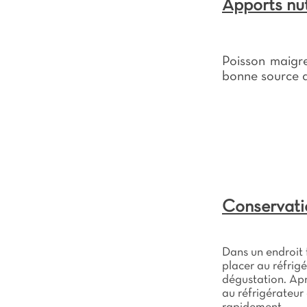
Apports nut
Poisson maigr
bonne source d
Conservati
Dans un endroit fr
placer au réfrig
dégustation. Apr
au réfrigérateu