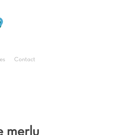
es
Contact
e merlu