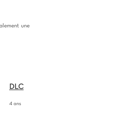
galement une
DLC
4 ans